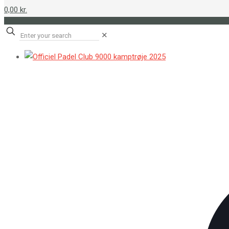
0,00 kr.
✕